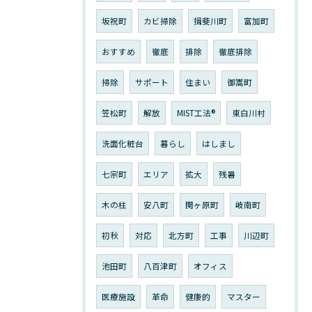
坂祝町
カビ掃除
揖斐川町
富加町
おすすめ
徹底
排除
徹底排除
掃除
サポート
住まい
御嵩町
笠松町
解放
MIST工法®︎
東白川村
洗面化粧台
暮らし
はしまし
七宗町
エリア
拡大
残暑
木の柱
安八町
関ヶ原町
岐南町
初秋
対応
北方町
工事
川辺町
池田町
八百津町
オフィス
医療施設
革命
健康的
マスター