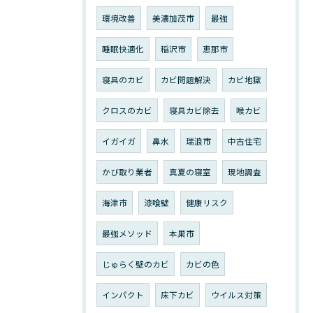
環境改善
美濃加茂市
最強
睡眠快適化
稲沢市
恵那市
寝具のカビ
カビ問題解決
カビ地獄
クロスのカビ
寝具カビ除去
喉カビ
イガイガ
鼻水
瑞浪市
中古住宅
かび取り業者
真夏の寝室
現地調査
海津市
漆喰壁
健康リスク
最強メソッド
本巣市
じゅらく壁のカビ
カビの色
インパクト
床下カビ
ウイルス対策