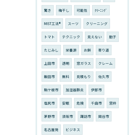
驚き
梅干し
可能性
ｸﾘｰﾆﾝｸﾞ
MIST工法®
スーツ
クリーニング
トマト
テクニック
見えない
胞子
たじみし
栄養源
お餅
寄り道
上田市
透明
窓ガラス
クレーム
飯田市
無料
見積もり
佐久市
駒ケ根市
加湿器肺炎
伊那市
塩尻市
安眠
危険
千曲市
窓枠
茅野市
須坂市
諏訪市
岡谷市
名古屋発
ビジネス