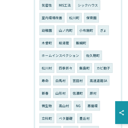
気密性
MIS工法
シックハウス
室内環境改善
松川町
保育園
幼稚園
山ノ内町
小布施町
ぎょ
木曾町
給湯管
飯綱町
ホームインスペクション
佐久穂町
松川村
四季折々
飯島町
カビ胞子
寿命
白馬村
宮田村
高速道路SA
新春
山形村
信濃町
原村
微生物
高山村
NG
悪循環
立科町
ベタ基礎
豊丘村