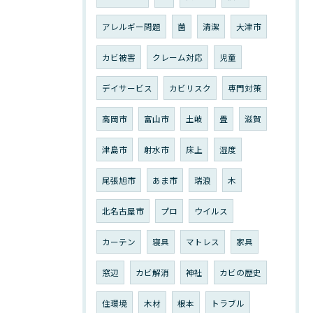
アレルギー問題
菌
清潔
大津市
カビ被害
クレーム対応
児童
デイサービス
カビリスク
専門対策
高岡市
富山市
土岐
畳
滋賀
津島市
射水市
床上
湿度
尾張旭市
あま市
瑞浪
木
北名古屋市
プロ
ウイルス
カーテン
寝具
マトレス
家具
窓辺
カビ解消
神社
カビの歴史
住環境
木材
根本
トラブル