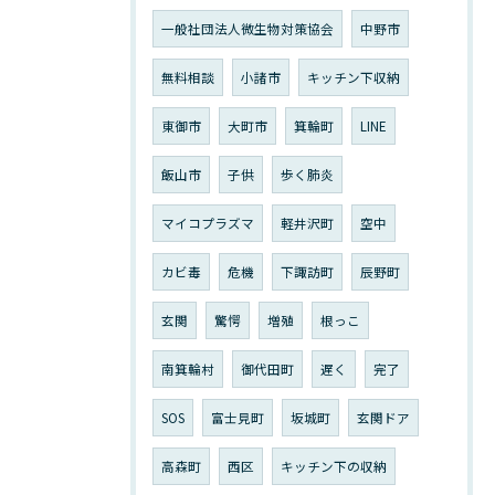
一般社団法人微生物対策協会
中野市
無料相談
小諸市
キッチン下収納
東御市
大町市
箕輪町
LINE
飯山市
子供
歩く肺炎
マイコプラズマ
軽井沢町
空中
カビ毒
危機
下諏訪町
辰野町
玄関
驚愕
増殖
根っこ
南箕輪村
御代田町
遅く
完了
SOS
富士見町
坂城町
玄関ドア
高森町
西区
キッチン下の収納