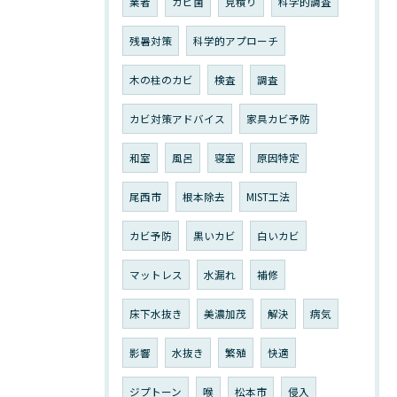
業者
カビ菌
見積り
科学的調査
残暑対策
科学的アプローチ
木の柱のカビ
検査
調査
カビ対策アドバイス
家具カビ予防
和室
風呂
寝室
原因特定
尾西市
根本除去
MIST工法
カビ予防
黒いカビ
白いカビ
マットレス
水漏れ
補修
床下水抜き
美濃加茂
解決
病気
影響
水抜き
繁殖
快適
ジプトーン
喉
松本市
侵入