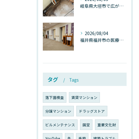
岐阜県大垣市で広がる“深層カビ汚染”──なぜ除カビが必要なのか、建物内部で起きている見えない危機
2026/08/04
福井県福井市の医療施設で広がる“見えないカビ汚染”──なぜ除カビが必須なのか、その本質を徹底解説
タグ
Tags
落下菌検査
賃貸マンション
分譲マンション
ドラッグストア
ビルメンテナンス
国宝
重要文化財
YouTube
冬
季節
建築トラブル