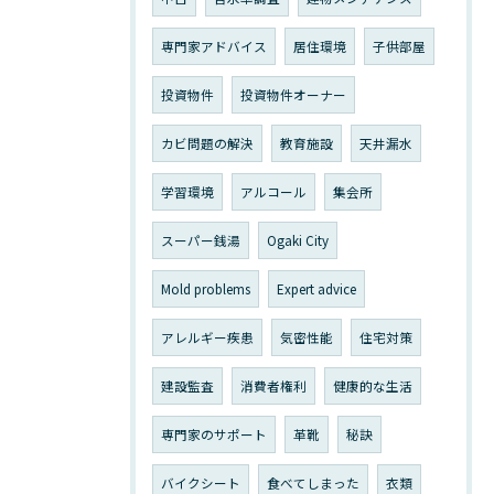
専門家アドバイス
居住環境
子供部屋
投資物件
投資物件オーナー
カビ問題の解決
教育施設
天井漏水
学習環境
アルコール
集会所
スーパー銭湯
Ogaki City
Mold problems
Expert advice
アレルギー疾患
気密性能
住宅対策
建設監査
消費者権利
健康的な生活
専門家のサポート
革靴
秘訣
バイクシート
食べてしまった
衣類