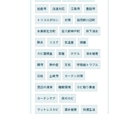
岩倉市
迅速対応
江南市
豊田市
トリコスポロン
対策
加茂郡川辺町
本巣郡北方町
安八郡神戸町
床下浸水
肺炎
リスク
気温差
頭痛
カビ菌検査
部屋
ホテル
浸水被害
関市
熱中症
天気
呼吸器トラブル
石柱
土岐市
カーテン対策
窓辺の清潔
睡眠環境
カビ取り業者
カーテンケア
床のカビ
マットレスカビ
漏水被害
快適生活