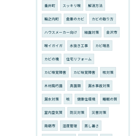
垂井町
スッキリ喉
解消方法
輪之内町
倉庫のカビ
カビの取り方
ハウスメーカー向け
結露対策
金沢市
喉イガイガ
水抜き工事
カビ喘息
カビの塊
住宅リフォーム
カビ嗅覚障害
カビ味覚障害
咳対策
木材腐朽菌
真菌類
漏水事故対策
漏水対策
咳
健康住環境
睡眠の質
室内空気質
防災対策
災害対策
南砺市
湿度管理
蒸し暑さ