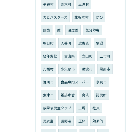
平谷村
売木村
王滝村
カビバスターズ
北相木村
かび
建築
敵
温度差
気分障害
朝日町
入善町
皮膚炎
撃退
経年劣化
富山県
立山町
上市町
舟橋村
小矢部市
砺波市
黒部市
滑川市
食品専門スーパー
氷見市
魚津市
雑排水管
魔法
託児所
放課後児童クラブ
工場
社員
更衣室
長野県
正体
効果的