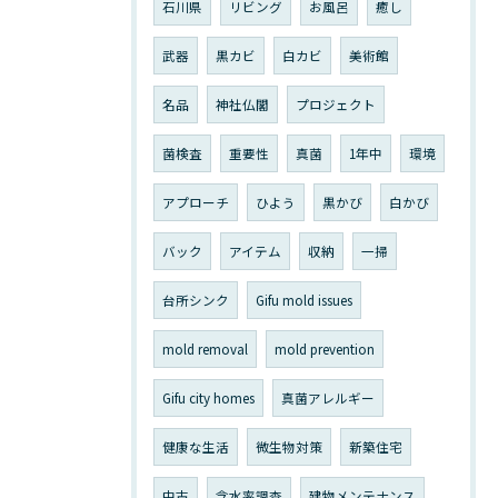
石川県
リビング
お風呂
癒し
武器
黒カビ
白カビ
美術館
名品
神社仏閣
プロジェクト
菌検査
重要性
真菌
1年中
環境
アプローチ
ひよう
黒かび
白かび
バック
アイテム
収納
一掃
台所シンク
Gifu mold issues
mold removal
mold prevention
Gifu city homes
真菌アレルギー
健康な生活
微生物対策
新築住宅
中古
含水率調査
建物メンテナンス