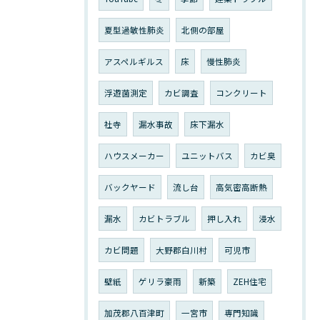
夏型過敏性肺炎
北側の部屋
アスペルギルス
床
慢性肺炎
浮遊菌測定
カビ調査
コンクリート
社寺
漏水事故
床下漏水
ハウスメーカー
ユニットバス
カビ臭
バックヤード
流し台
高気密高断熱
漏水
カビトラブル
押し入れ
浸水
カビ問題
大野郡白川村
可児市
壁紙
ゲリラ豪雨
新築
ZEH住宅
加茂郡八百津町
一宮市
専門知識