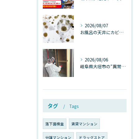
2026/08/07
お風呂の天井にカビが生えたら要注意！2026年8月の猛暑・高湿度で急増する浴室カビの原因と正しい対策
2026/08/06
岐阜県大垣市の“異常に高い気温”が建物内部を腐らせる──深層カビが爆発的に増える本当の理由
タグ
Tags
落下菌検査
賃貸マンション
分譲マンション
ドラッグストア