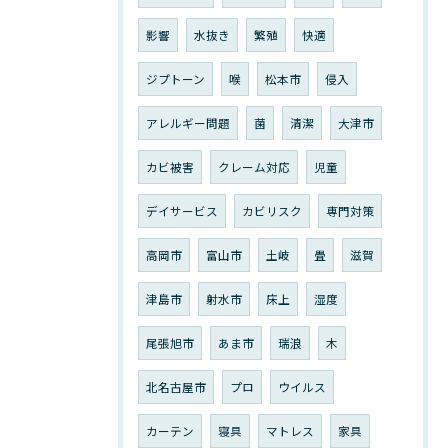
影響
水抜き
繁殖
快適
ジプトーン
喉
松本市
侵入
アレルギー問題
菌
清潔
大津市
カビ被害
クレーム対応
児童
デイサービス
カビリスク
専門対策
高岡市
富山市
土岐
畳
滋賀
津島市
射水市
床上
湿度
尾張旭市
あま市
瑞浪
木
北名古屋市
プロ
ウイルス
カーテン
寝具
マトレス
家具