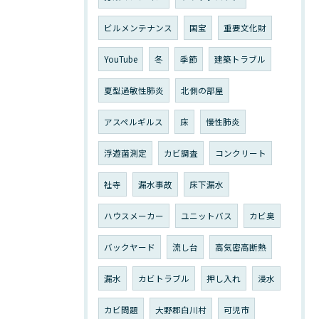
ビルメンテナンス
国宝
重要文化財
YouTube
冬
季節
建築トラブル
夏型過敏性肺炎
北側の部屋
アスペルギルス
床
慢性肺炎
浮遊菌測定
カビ調査
コンクリート
社寺
漏水事故
床下漏水
ハウスメーカー
ユニットバス
カビ臭
バックヤード
流し台
高気密高断熱
漏水
カビトラブル
押し入れ
浸水
カビ問題
大野郡白川村
可児市