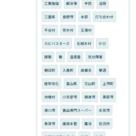
工業施設
解決策
予防
活用
三重県
長野市
本部
打ち合わせ
平谷村
売木村
王滝村
カビバスターズ
北相木村
かび
建築
敵
温度差
気分障害
朝日町
入善町
皮膚炎
撃退
経年劣化
富山県
立山町
上市町
舟橋村
小矢部市
砺波市
黒部市
滑川市
食品専門スーパー
氷見市
魚津市
雑排水管
魔法
託児所