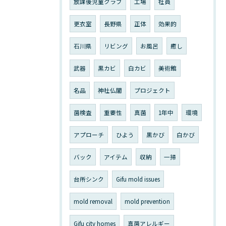
放課後児童クラブ
工場
社員
更衣室
長野県
正体
効果的
石川県
リビング
お風呂
癒し
武器
黒カビ
白カビ
美術館
名品
神社仏閣
プロジェクト
菌検査
重要性
真菌
1年中
環境
アプローチ
ひよう
黒かび
白かび
バック
アイテム
収納
一掃
台所シンク
Gifu mold issues
mold removal
mold prevention
Gifu city homes
真菌アレルギー