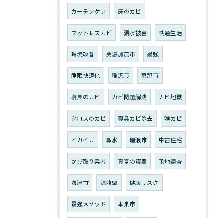
カーテンケア
床のカビ
マットレスカビ
漏水被害
快適生活
環境改善
美濃加茂市
最強
睡眠快適化
稲沢市
恵那市
寝具のカビ
カビ問題解決
カビ地獄
クロスのカビ
寝具カビ除去
喉カビ
イガイガ
鼻水
瑞浪市
中古住宅
かび取り業者
真夏の寝室
現地調査
海津市
漆喰壁
健康リスク
最強メソッド
本巣市