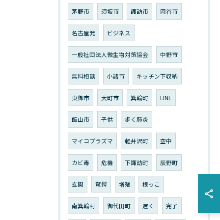
茅野市
須坂市
諏訪市
岡谷市
名古屋発
ビジネス
一般社団法人微生物対策協会
中野市
無料相談
小諸市
キッチン下収納
東御市
大町市
箕輪町
LINE
飯山市
子供
歩く肺炎
マイコプラズマ
軽井沢町
空中
カビ毒
危機
下諏訪町
辰野町
玄関
驚愕
増殖
根っこ
南箕輪村
御代田町
遅く
完了