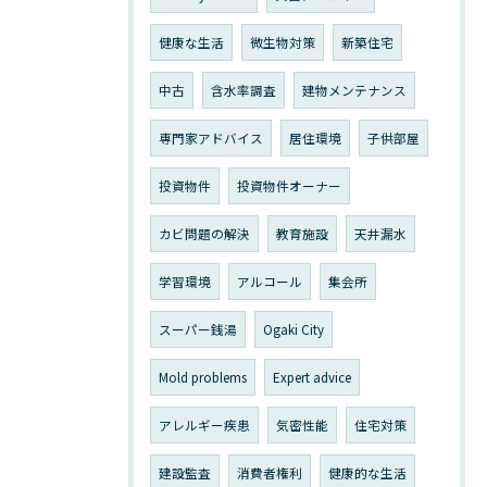
健康な生活
微生物対策
新築住宅
中古
含水率調査
建物メンテナンス
専門家アドバイス
居住環境
子供部屋
投資物件
投資物件オーナー
カビ問題の解決
教育施設
天井漏水
学習環境
アルコール
集会所
スーパー銭湯
Ogaki City
Mold problems
Expert advice
アレルギー疾患
気密性能
住宅対策
建設監査
消費者権利
健康的な生活