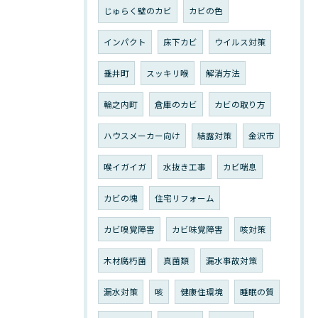
じゅらく壁のカビ
カビの色
インパクト
床下カビ
ウイルス対策
垂井町
スッキリ喉
解消方法
輪之内町
倉庫のカビ
カビの取り方
ハウスメーカー向け
結露対策
金沢市
喉イガイガ
水抜き工事
カビ喘息
カビの塊
住宅リフォーム
カビ嗅覚障害
カビ味覚障害
咳対策
木材腐朽菌
真菌類
漏水事故対策
漏水対策
咳
健康住環境
睡眠の質