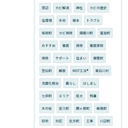
窓辺
カビ解消
神社
カビの歴史
住環境
木材
根本
トラブル
坂祝町
カビ掃除
揖斐川町
富加町
おすすめ
徹底
排除
徹底排除
掃除
サポート
住まい
御嵩町
笠松町
解放
MIST工法®︎
東白川村
洗面化粧台
暮らし
はしまし
七宗町
エリア
拡大
残暑
木の柱
安八町
関ヶ原町
岐南町
初秋
対応
北方町
工事
川辺町