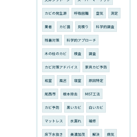
カビの発生源
呼吸困難
空気
測定
業者
カビ菌
見積り
科学的調査
残暑対策
科学的アプローチ
木の柱のカビ
検査
調査
カビ対策アドバイス
家具カビ予防
和室
風呂
寝室
原因特定
尾西市
根本除去
MIST工法
カビ予防
黒いカビ
白いカビ
マットレス
水漏れ
補修
床下水抜き
美濃加茂
解決
病気