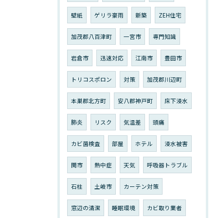
壁紙
ゲリラ豪雨
新築
ZEH住宅
加茂郡八百津町
一宮市
専門知識
岩倉市
迅速対応
江南市
豊田市
トリコスポロン
対策
加茂郡川辺町
本巣郡北方町
安八郡神戸町
床下浸水
肺炎
リスク
気温差
頭痛
カビ菌検査
部屋
ホテル
浸水被害
関市
熱中症
天気
呼吸器トラブル
石柱
土岐市
カーテン対策
窓辺の清潔
睡眠環境
カビ取り業者