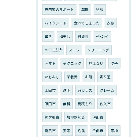
専門家のサポート
革靴
秘訣
バイクシート
食べてしまった
衣類
驚き
梅干し
可能性
ｸﾘｰﾆﾝｸﾞ
MIST工法®
スーツ
クリーニング
トマト
テクニック
見えない
胞子
たじみし
栄養源
お餅
寄り道
上田市
透明
窓ガラス
クレーム
飯田市
無料
見積もり
佐久市
駒ケ根市
加湿器肺炎
伊那市
塩尻市
安眠
危険
千曲市
窓枠