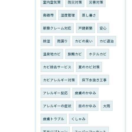
室内空気質
防災対策
災害対策
南砺市
湿度管理
蒸し暑さ
新築クレーム対応
戸建新築
安心
除湿
雨漏り
カビの臭い
カビ退治
温泉地カビ
旅館カビ
ホテルカビ
カビ除去サービス
夏のカビ対策
カビアレルギー対策
床下水抜き工事
アレルギー反応
皮膚のかゆみ
アレルギーの症状
目のかゆみ
大雨
皮膚トラブル
くしゃみ
天井ジプトーン
スーパーマーケット