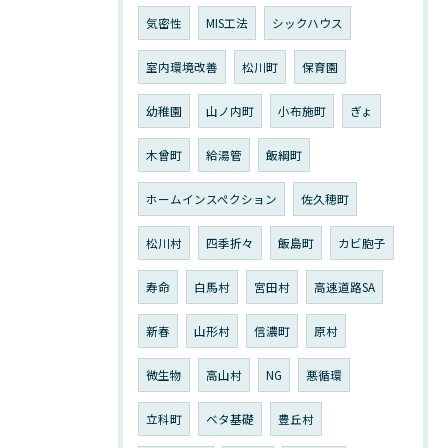
気密性
MIS工法
シックハウス
室内環境改善
松川町
保育園
幼稚園
山ノ内町
小布施町
ぎょ
木曾町
給湯管
飯綱町
ホームインスペクション
佐久穂町
松川村
四季折々
飯島町
カビ胞子
寿命
白馬村
宮田村
高速道路SA
新春
山形村
信濃町
原村
微生物
高山村
NG
悪循環
立科町
ベタ基礎
豊丘村