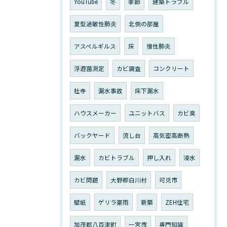
YouTube
冬
季節
建築トラブル
夏型過敏性肺炎
北側の部屋
アスペルギルス
床
慢性肺炎
浮遊菌測定
カビ調査
コンクリート
社寺
漏水事故
床下漏水
ハウスメーカー
ユニットバス
カビ臭
バックヤード
流し台
高気密高断熱
漏水
カビトラブル
押し入れ
浸水
カビ問題
大野郡白川村
可児市
壁紙
ゲリラ豪雨
新築
ZEH住宅
加茂郡八百津町
一宮市
専門知識