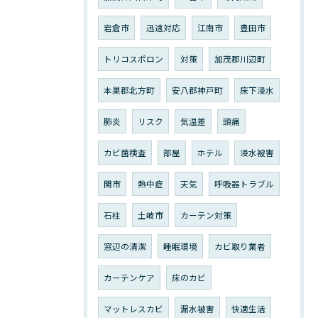
岩倉市
迅速対応
江南市
豊田市
トリコスポロン
対策
加茂郡川辺町
本巣郡北方町
安八郡神戸町
床下浸水
肺炎
リスク
気温差
頭痛
カビ菌検査
部屋
ホテル
浸水被害
関市
熱中症
天気
呼吸器トラブル
石柱
土岐市
カーテン対策
窓辺の清潔
睡眠環境
カビ取り業者
カーテンケア
床のカビ
マットレスカビ
漏水被害
快適生活