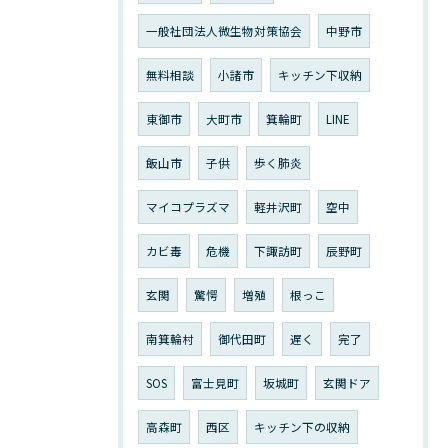
一般社団法人微生物対策協会
中野市
無料相談
小諸市
キッチン下収納
東御市
大町市
箕輪町
LINE
飯山市
子供
歩く肺炎
マイコプラズマ
軽井沢町
空中
カビ毒
危機
下諏訪町
辰野町
玄関
驚愕
増殖
根っこ
南箕輪村
御代田町
遅く
完了
SOS
富士見町
坂城町
玄関ドア
高森町
西区
キッチン下の収納