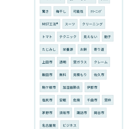
驚き
梅干し
可能性
ｸﾘｰﾆﾝｸﾞ
MIST工法®
スーツ
クリーニング
トマト
テクニック
見えない
胞子
たじみし
栄養源
お餅
寄り道
上田市
透明
窓ガラス
クレーム
飯田市
無料
見積もり
佐久市
駒ケ根市
加湿器肺炎
伊那市
塩尻市
安眠
危険
千曲市
窓枠
茅野市
須坂市
諏訪市
岡谷市
名古屋発
ビジネス