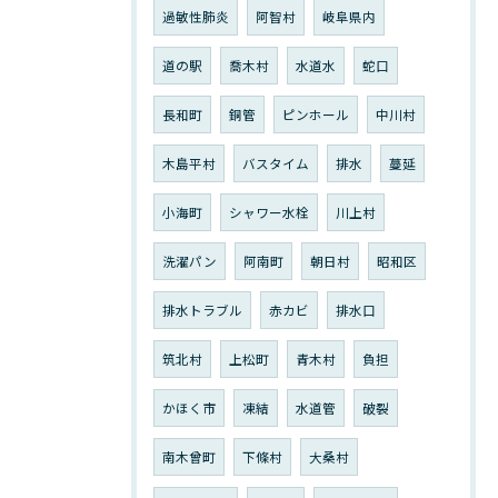
過敏性肺炎
阿智村
岐阜県内
道の駅
喬木村
水道水
蛇口
長和町
銅管
ピンホール
中川村
木島平村
バスタイム
排水
蔓延
小海町
シャワー水栓
川上村
洗濯パン
阿南町
朝日村
昭和区
排水トラブル
赤カビ
排水口
筑北村
上松町
青木村
負担
かほく市
凍結
水道管
破裂
南木曾町
下條村
大桑村