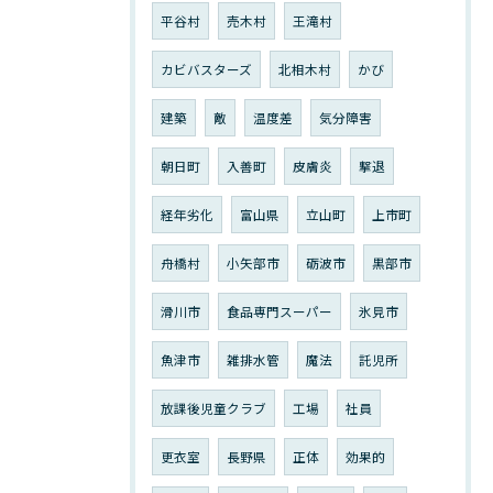
平谷村
売木村
王滝村
カビバスターズ
北相木村
かび
建築
敵
温度差
気分障害
朝日町
入善町
皮膚炎
撃退
経年劣化
富山県
立山町
上市町
舟橋村
小矢部市
砺波市
黒部市
滑川市
食品専門スーパー
氷見市
魚津市
雑排水管
魔法
託児所
放課後児童クラブ
工場
社員
更衣室
長野県
正体
効果的