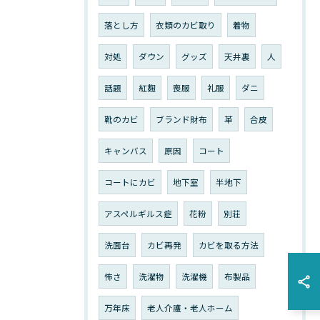
落とし方
衣類のカビ取り
着物
対処
ダウン
グッズ
天井裏
人
話題
紅麴
喪服
礼服
ダニ
靴のカビ
ブランド財布
革
合皮
キャンバス
原因
コート
コートにカビ
地下室
半地下
アスペルギルス症
花粉
別荘
洗面台
カビ再発
カビを取る方法
怖さ
洗濯物
洗濯機
布製品
万年床
老人介護・老人ホーム