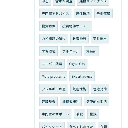
中古
含水率調査
建物メンテナンス
専門家アドバイス
居住環境
子供部屋
投資物件
投資物件オーナー
カビ問題の解決
教育施設
天井漏水
学習環境
アルコール
集会所
スーパー銭湯
Ogaki City
Mold problems
Expert advice
アレルギー疾患
気密性能
住宅対策
建設監査
消費者権利
健康的な生活
専門家のサポート
革靴
秘訣
バイクシート
食べてしまった
衣類