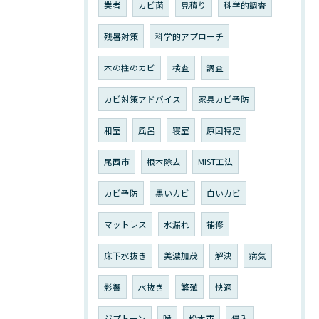
業者
カビ菌
見積り
科学的調査
残暑対策
科学的アプローチ
木の柱のカビ
検査
調査
カビ対策アドバイス
家具カビ予防
和室
風呂
寝室
原因特定
尾西市
根本除去
MIST工法
カビ予防
黒いカビ
白いカビ
マットレス
水漏れ
補修
床下水抜き
美濃加茂
解決
病気
影響
水抜き
繁殖
快適
ジプトーン
喉
松本市
侵入