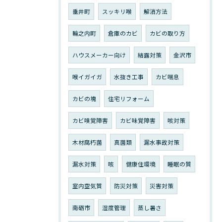
垂井町
スッキリ喉
解消方法
輪之内町
倉庫のカビ
カビの取り方
ハウスメーカー向け
結露対策
金沢市
喉イガイガ
水抜き工事
カビ喘息
カビの塊
住宅リフォーム
カビ嗅覚障害
カビ味覚障害
咳対策
木材腐朽菌
真菌類
漏水事故対策
漏水対策
咳
健康住環境
睡眠の質
室内空気質
防災対策
災害対策
南砺市
湿度管理
蒸し暑さ