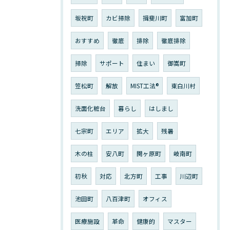
坂祝町
カビ掃除
揖斐川町
富加町
おすすめ
徹底
排除
徹底排除
掃除
サポート
住まい
御嵩町
笠松町
解放
MIST工法®︎
東白川村
洗面化粧台
暮らし
はしまし
七宗町
エリア
拡大
残暑
木の柱
安八町
関ヶ原町
岐南町
初秋
対応
北方町
工事
川辺町
池田町
八百津町
オフィス
医療施設
革命
健康的
マスター