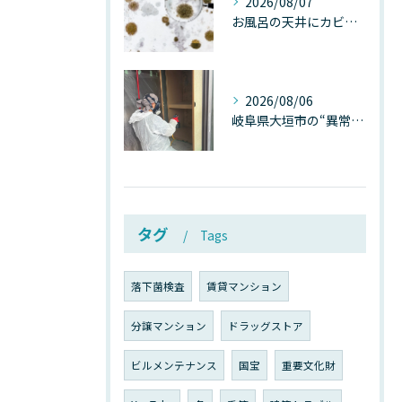
2026/08/07
お風呂の天井にカビが生えたら要注意！2026年8月の猛暑・高湿度で急増する浴室カビの原因と正しい対策
2026/08/06
岐阜県大垣市の“異常に高い気温”が建物内部を腐らせる──深層カビが爆発的に増える本当の理由
タグ
Tags
落下菌検査
賃貸マンション
分譲マンション
ドラッグストア
ビルメンテナンス
国宝
重要文化財