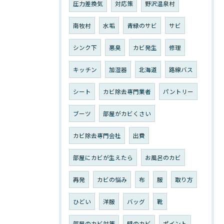
圧力差換気
対応策
野沢温泉村
南牧村
水垢
青緑のサビ
サビ
シンク下
悪臭
カビ発生
修理
キッチン
加湿器
北海道
路線バス
シート
カビ除去専門業者
パントリー
ブーツ
部屋がカビくさい
カビ除去専門会社
出費
部屋にカビが生えたら
お風呂のカビ
再発
カビの悩み
布
服
取り方
ひどい
洋服
バッグ
靴
部屋のカビ対策
壁のカビ
ポイント