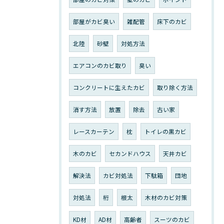
部屋がカビ臭い
雑配管
床下のカビ
北陸
砂壁
対処方法
エアコンのカビ取り
臭い
コンクリートに生えたカビ
取り除く方法
消す方法
放置
除去
古い家
レースカーテン
枕
トイレの黒カビ
木のカビ
セカンドハウス
天井カビ
解決法
カビ対処法
下駄箱
団地
対処法
桁
根太
木材のカビ対策
KD材
AD材
高齢者
スーツのカビ