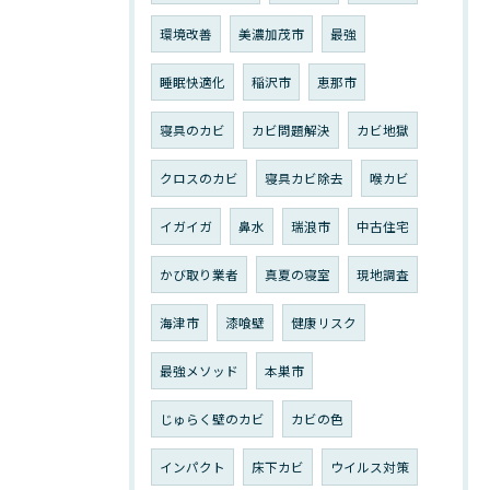
環境改善
美濃加茂市
最強
睡眠快適化
稲沢市
恵那市
寝具のカビ
カビ問題解決
カビ地獄
クロスのカビ
寝具カビ除去
喉カビ
イガイガ
鼻水
瑞浪市
中古住宅
かび取り業者
真夏の寝室
現地調査
海津市
漆喰壁
健康リスク
最強メソッド
本巣市
じゅらく壁のカビ
カビの色
インパクト
床下カビ
ウイルス対策