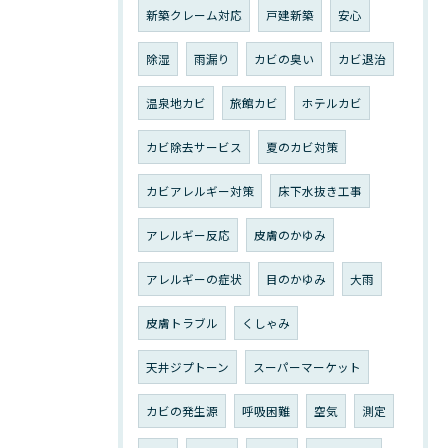
新築クレーム対応
戸建新築
安心
除湿
雨漏り
カビの臭い
カビ退治
温泉地カビ
旅館カビ
ホテルカビ
カビ除去サービス
夏のカビ対策
カビアレルギー対策
床下水抜き工事
アレルギー反応
皮膚のかゆみ
アレルギーの症状
目のかゆみ
大雨
皮膚トラブル
くしゃみ
天井ジプトーン
スーパーマーケット
カビの発生源
呼吸困難
空気
測定