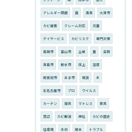
アレルギー問題
菌
清潔
大津市
カビ被害
クレーム対応
児童
デイサービス
カビリスク
専門対策
高岡市
富山市
土岐
畳
滋賀
津島市
射水市
床上
湿度
尾張旭市
あま市
瑞浪
木
北名古屋市
プロ
ウイルス
カーテン
寝具
マトレス
家具
窓辺
カビ解消
神社
カビの歴史
住環境
木材
根本
トラブル