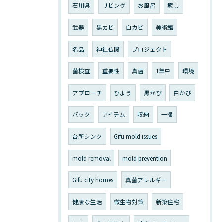
石川県
リビング
お風呂
癒し
武器
黒カビ
白カビ
美術館
名品
神社仏閣
プロジェクト
菌検査
重要性
真菌
1年中
環境
アプローチ
ひよう
黒かび
白かび
バック
アイテム
収納
一掃
台所シンク
Gifu mold issues
mold removal
mold prevention
Gifu city homes
真菌アレルギー
健康な生活
微生物対策
新築住宅