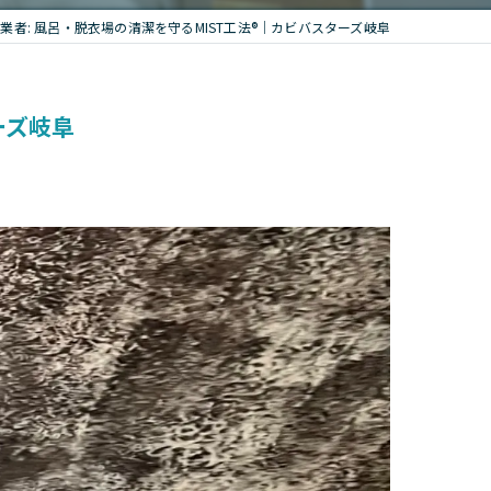
者: 風呂・脱衣場の清潔を守るMIST工法®｜カビバスターズ岐阜
ーズ岐阜