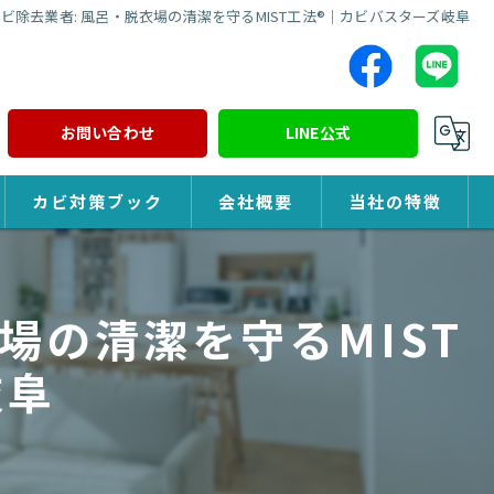
ビ除去業者: 風呂・脱衣場の清潔を守るMIST工法®｜カビバスターズ岐阜
お問い合わせ
LINE公式
カビ対策ブック
会社概要
当社の特徴
カビ対策
場の清潔を守るMIST
除カビ
岐阜
防カビ
カビ