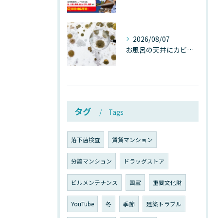
2026/08/07
お風呂の天井にカビが生えたら要注意！2026年8月の猛暑・高湿度で急増する浴室カビの原因と正しい対策
タグ
Tags
落下菌検査
賃貸マンション
分譲マンション
ドラッグストア
ビルメンテナンス
国宝
重要文化財
YouTube
冬
季節
建築トラブル