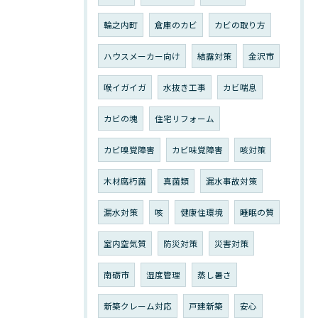
輪之内町
倉庫のカビ
カビの取り方
ハウスメーカー向け
結露対策
金沢市
喉イガイガ
水抜き工事
カビ喘息
カビの塊
住宅リフォーム
カビ嗅覚障害
カビ味覚障害
咳対策
木材腐朽菌
真菌類
漏水事故対策
漏水対策
咳
健康住環境
睡眠の質
室内空気質
防災対策
災害対策
南砺市
湿度管理
蒸し暑さ
新築クレーム対応
戸建新築
安心