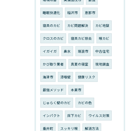
睡眠快適化
稲沢市
恵那市
寝具のカビ
カビ問題解決
カビ地獄
クロスのカビ
寝具カビ除去
喉カビ
イガイガ
鼻水
瑞浪市
中古住宅
かび取り業者
真夏の寝室
現地調査
海津市
漆喰壁
健康リスク
最強メソッド
本巣市
じゅらく壁のカビ
カビの色
インパクト
床下カビ
ウイルス対策
垂井町
スッキリ喉
解消方法