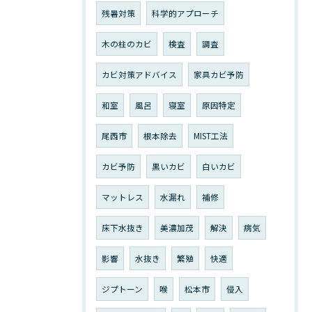
残暑対策
科学的アプローチ
木の柱のカビ
検査
調査
カビ対策アドバイス
家具カビ予防
和室
風呂
寝室
原因特定
尾西市
根本除去
MIST工法
カビ予防
黒いカビ
白いカビ
マットレス
水漏れ
補修
床下水抜き
美濃加茂
解決
病気
影響
水抜き
繁殖
快適
ジプトーン
喉
松本市
侵入