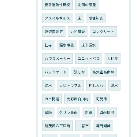
夏型過敏性肺炎
北側の部屋
アスペルギルス
床
慢性肺炎
浮遊菌測定
カビ調査
コンクリート
社寺
漏水事故
床下漏水
ハウスメーカー
ユニットバス
カビ臭
バックヤード
流し台
高気密高断熱
漏水
カビトラブル
押し入れ
浸水
カビ問題
大野郡白川村
可児市
壁紙
ゲリラ豪雨
新築
ZEH住宅
加茂郡八百津町
一宮市
専門知識