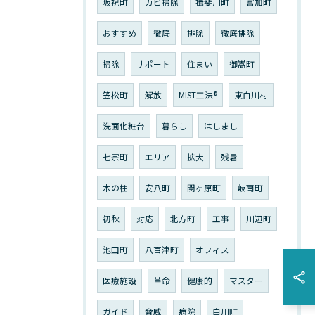
坂祝町
カビ掃除
揖斐川町
富加町
おすすめ
徹底
排除
徹底排除
掃除
サポート
住まい
御嵩町
笠松町
解放
MIST工法®︎
東白川村
洗面化粧台
暮らし
はしまし
七宗町
エリア
拡大
残暑
木の柱
安八町
関ヶ原町
岐南町
初秋
対応
北方町
工事
川辺町
池田町
八百津町
オフィス
医療施設
革命
健康的
マスター
ガイド
脅威
病院
白川町