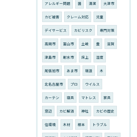
アレルギー問題
菌
清潔
大津市
カビ被害
クレーム対応
児童
デイサービス
カビリスク
専門対策
高岡市
富山市
土岐
畳
滋賀
津島市
射水市
床上
湿度
尾張旭市
あま市
瑞浪
木
北名古屋市
プロ
ウイルス
カーテン
寝具
マトレス
家具
窓辺
カビ解消
神社
カビの歴史
住環境
木材
根本
トラブル