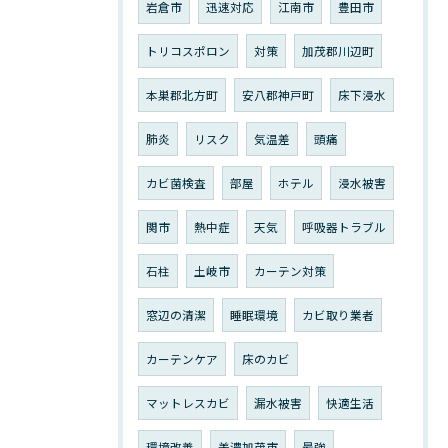
岩倉市
迅速対応
江南市
豊田市
トリコスポロン
対策
加茂郡川辺町
本巣郡北方町
安八郡神戸町
床下浸水
肺炎
リスク
気温差
頭痛
カビ菌検査
部屋
ホテル
浸水被害
関市
熱中症
天気
呼吸器トラブル
石柱
土岐市
カーテン対策
窓辺の清潔
睡眠環境
カビ取り業者
カーテンケア
床のカビ
マットレスカビ
漏水被害
快適生活
環境改善
美濃加茂市
最強