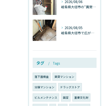
2026/08/06
岐阜県大垣市の“異常に高い気温”が建物内部を腐らせる──深層カビが爆発的に増える本当の理由
2026/08/05
岐阜県大垣市で広がる“深層カビ汚染”──なぜ除カビが必要なのか、建物内部で起きている見えない危機
タグ
Tags
落下菌検査
賃貸マンション
分譲マンション
ドラッグストア
ビルメンテナンス
国宝
重要文化財