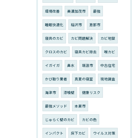
環境改善
美濃加茂市
最強
睡眠快適化
稲沢市
恵那市
寝具のカビ
カビ問題解決
カビ地獄
クロスのカビ
寝具カビ除去
喉カビ
イガイガ
鼻水
瑞浪市
中古住宅
かび取り業者
真夏の寝室
現地調査
海津市
漆喰壁
健康リスク
最強メソッド
本巣市
じゅらく壁のカビ
カビの色
インパクト
床下カビ
ウイルス対策