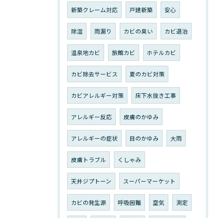
新築クレーム対応
戸建新築
安心
除湿
雨漏り
カビの臭い
カビ退治
温泉地カビ
旅館カビ
ホテルカビ
カビ除去サービス
夏のカビ対策
カビアレルギー対策
床下水抜き工事
アレルギー反応
皮膚のかゆみ
アレルギーの症状
目のかゆみ
大雨
皮膚トラブル
くしゃみ
天井ジプトーン
スーパーマーケット
カビの発生源
呼吸困難
空気
測定