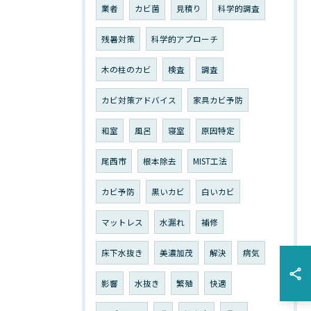
業者
カビ菌
見積り
科学的調査
残暑対策
科学的アプローチ
木の柱のカビ
検査
調査
カビ対策アドバイス
家具カビ予防
和室
風呂
寝室
原因特定
尾西市
根本除去
MIST工法
カビ予防
黒いカビ
白いカビ
マットレス
水漏れ
補修
床下水抜き
美濃加茂
解決
病気
影響
水抜き
繁殖
快適