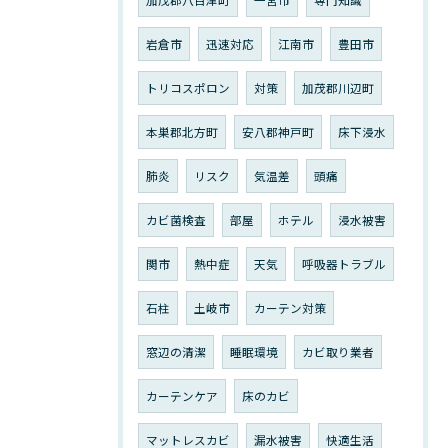
加茂郡八百津町
一宮市
専門知識
岩倉市
迅速対応
江南市
豊田市
トリコスポロン
対策
加茂郡川辺町
本巣郡北方町
安八郡神戸町
床下浸水
肺炎
リスク
気温差
頭痛
カビ菌検査
部屋
ホテル
浸水被害
関市
熱中症
天気
呼吸器トラブル
石柱
土岐市
カーテン対策
窓辺の清潔
睡眠環境
カビ取り業者
カーテンケア
床のカビ
マットレスカビ
漏水被害
快適生活