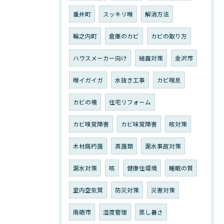
垂井町
スッキリ喉
解消方法
輪之内町
倉庫のカビ
カビの取り方
ハウスメーカー向け
結露対策
金沢市
喉イガイガ
水抜き工事
カビ喘息
カビの塊
住宅リフォーム
カビ嗅覚障害
カビ味覚障害
咳対策
木材腐朽菌
真菌類
漏水事故対策
漏水対策
咳
健康住環境
睡眠の質
室内空気質
防災対策
災害対策
南砺市
湿度管理
蒸し暑さ