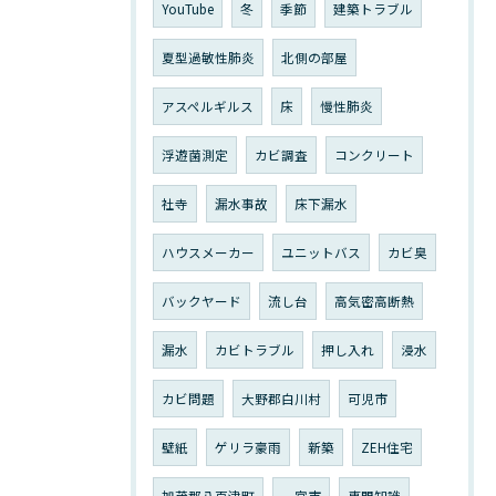
YouTube
冬
季節
建築トラブル
夏型過敏性肺炎
北側の部屋
アスペルギルス
床
慢性肺炎
浮遊菌測定
カビ調査
コンクリート
社寺
漏水事故
床下漏水
ハウスメーカー
ユニットバス
カビ臭
バックヤード
流し台
高気密高断熱
漏水
カビトラブル
押し入れ
浸水
カビ問題
大野郡白川村
可児市
壁紙
ゲリラ豪雨
新築
ZEH住宅