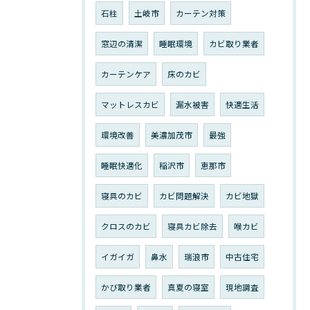
石柱
土岐市
カーテン対策
窓辺の清潔
睡眠環境
カビ取り業者
カーテンケア
床のカビ
マットレスカビ
漏水被害
快適生活
環境改善
美濃加茂市
最強
睡眠快適化
稲沢市
恵那市
寝具のカビ
カビ問題解決
カビ地獄
クロスのカビ
寝具カビ除去
喉カビ
イガイガ
鼻水
瑞浪市
中古住宅
かび取り業者
真夏の寝室
現地調査