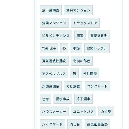
落下菌検査
賃貸マンション
分譲マンション
ドラッグストア
ビルメンテナンス
国宝
重要文化財
YouTube
冬
季節
建築トラブル
夏型過敏性肺炎
北側の部屋
アスペルギルス
床
慢性肺炎
浮遊菌測定
カビ調査
コンクリート
社寺
漏水事故
床下漏水
ハウスメーカー
ユニットバス
カビ臭
バックヤード
流し台
高気密高断熱