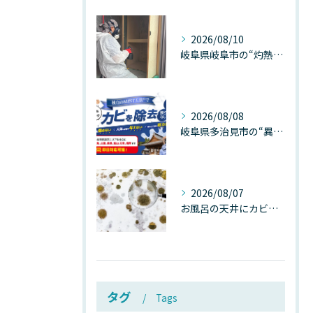
2026/08/10
岐阜県岐阜市の“灼熱気温”が建物内部を崩壊させる──深層カビが静かに家を蝕む温度差ショックの真実
2026/08/08
岐阜県多治見市の“異常な高温”が建物内部を破壊する──深層カビが急増する危険な温度差の正体
2026/08/07
お風呂の天井にカビが生えたら要注意！2026年8月の猛暑・高湿度で急増する浴室カビの原因と正しい対策
タグ
Tags