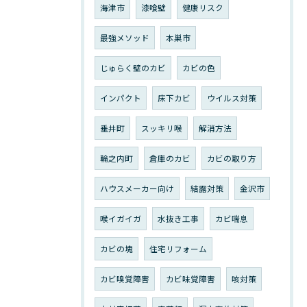
海津市
漆喰壁
健康リスク
最強メソッド
本巣市
じゅらく壁のカビ
カビの色
インパクト
床下カビ
ウイルス対策
垂井町
スッキリ喉
解消方法
輪之内町
倉庫のカビ
カビの取り方
ハウスメーカー向け
結露対策
金沢市
喉イガイガ
水抜き工事
カビ喘息
カビの塊
住宅リフォーム
カビ嗅覚障害
カビ味覚障害
咳対策