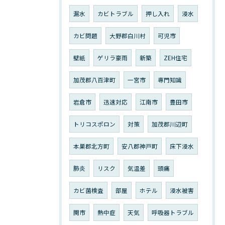
漏水
カビトラブル
押し入れ
浸水
カビ問題
大野郡白川村
可児市
壁紙
ゲリラ豪雨
新築
ZEH住宅
加茂郡八百津町
一宮市
専門知識
岩倉市
迅速対応
江南市
豊田市
トリコスポロン
対策
加茂郡川辺町
本巣郡北方町
安八郡神戸町
床下浸水
肺炎
リスク
気温差
頭痛
カビ菌検査
部屋
ホテル
浸水被害
関市
熱中症
天気
呼吸器トラブル