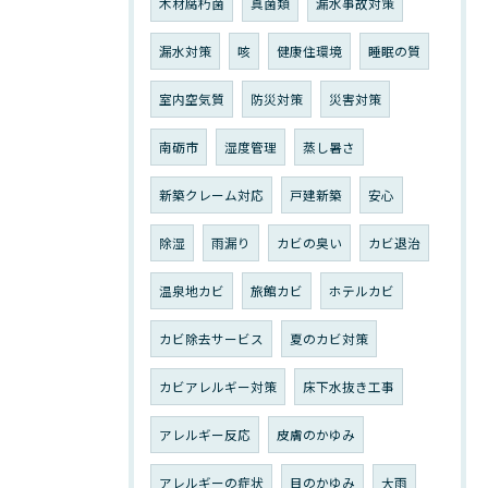
木材腐朽菌
真菌類
漏水事故対策
漏水対策
咳
健康住環境
睡眠の質
室内空気質
防災対策
災害対策
南砺市
湿度管理
蒸し暑さ
新築クレーム対応
戸建新築
安心
除湿
雨漏り
カビの臭い
カビ退治
温泉地カビ
旅館カビ
ホテルカビ
カビ除去サービス
夏のカビ対策
カビアレルギー対策
床下水抜き工事
アレルギー反応
皮膚のかゆみ
アレルギーの症状
目のかゆみ
大雨