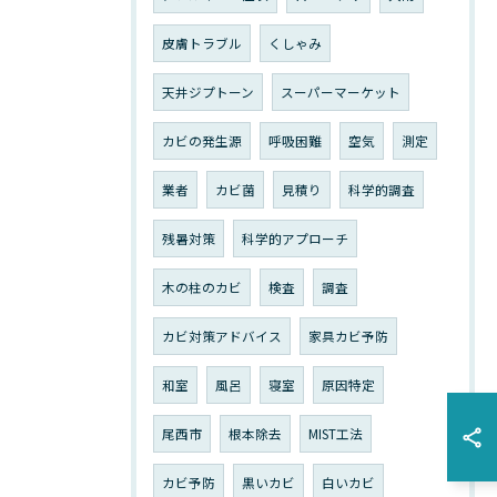
皮膚トラブル
くしゃみ
天井ジプトーン
スーパーマーケット
カビの発生源
呼吸困難
空気
測定
業者
カビ菌
見積り
科学的調査
残暑対策
科学的アプローチ
木の柱のカビ
検査
調査
カビ対策アドバイス
家具カビ予防
和室
風呂
寝室
原因特定
尾西市
根本除去
MIST工法
カビ予防
黒いカビ
白いカビ