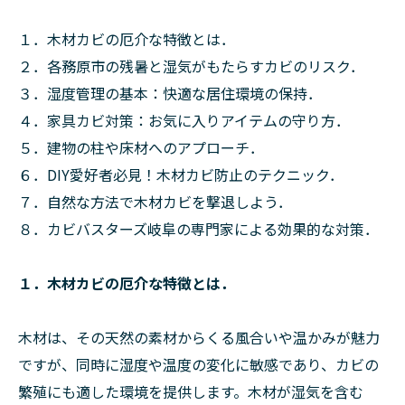
１．木材カビの厄介な特徴とは．
２．各務原市の残暑と湿気がもたらすカビのリスク．
３．湿度管理の基本：快適な居住環境の保持．
４．家具カビ対策：お気に入りアイテムの守り方．
５．建物の柱や床材へのアプローチ．
６．DIY愛好者必見！木材カビ防止のテクニック．
７．自然な方法で木材カビを撃退しよう．
８．カビバスターズ岐阜の専門家による効果的な対策．
１．木材カビの厄介な特徴とは．
木材は、その天然の素材からくる風合いや温かみが魅力
ですが、同時に湿度や温度の変化に敏感であり、カビの
繁殖にも適した環境を提供します。木材が湿気を含む