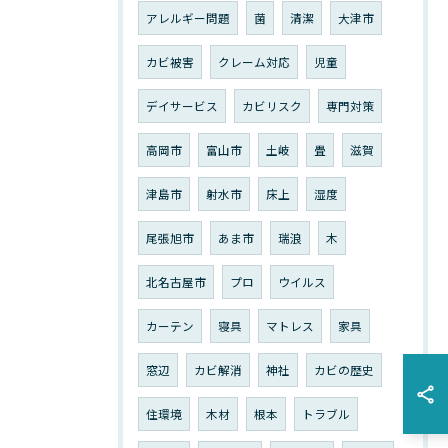
アレルギー問題
菌
清潔
大津市
カビ被害
クレーム対応
児童
デイサービス
カビリスク
専門対策
高岡市
富山市
土岐
畳
滋賀
津島市
射水市
床上
湿度
尾張旭市
あま市
瑞浪
木
北名古屋市
プロ
ウイルス
カーテン
寝具
マトレス
家具
窓辺
カビ解消
神社
カビの歴史
住環境
木材
根本
トラブル