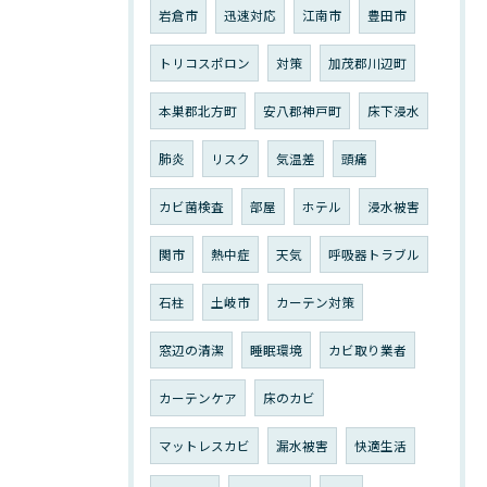
岩倉市
迅速対応
江南市
豊田市
トリコスポロン
対策
加茂郡川辺町
本巣郡北方町
安八郡神戸町
床下浸水
肺炎
リスク
気温差
頭痛
カビ菌検査
部屋
ホテル
浸水被害
関市
熱中症
天気
呼吸器トラブル
石柱
土岐市
カーテン対策
窓辺の清潔
睡眠環境
カビ取り業者
カーテンケア
床のカビ
マットレスカビ
漏水被害
快適生活