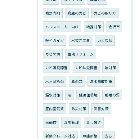
輪之内町
倉庫のカビ
カビの取り方
ハウスメーカー向け
結露対策
金沢市
喉イガイガ
水抜き工事
カビ喘息
カビの塊
住宅リフォーム
カビ嗅覚障害
カビ味覚障害
咳対策
木材腐朽菌
真菌類
漏水事故対策
漏水対策
咳
健康住環境
睡眠の質
室内空気質
防災対策
災害対策
南砺市
湿度管理
蒸し暑さ
新築クレーム対応
戸建新築
安心