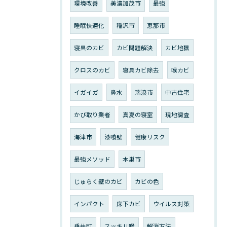
環境改善
美濃加茂市
最強
睡眠快適化
稲沢市
恵那市
寝具のカビ
カビ問題解決
カビ地獄
クロスのカビ
寝具カビ除去
喉カビ
イガイガ
鼻水
瑞浪市
中古住宅
かび取り業者
真夏の寝室
現地調査
海津市
漆喰壁
健康リスク
最強メソッド
本巣市
じゅらく壁のカビ
カビの色
インパクト
床下カビ
ウイルス対策
垂井町
スッキリ喉
解消方法