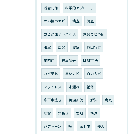
残暑対策
科学的アプローチ
木の柱のカビ
検査
調査
カビ対策アドバイス
家具カビ予防
和室
風呂
寝室
原因特定
尾西市
根本除去
MIST工法
カビ予防
黒いカビ
白いカビ
マットレス
水漏れ
補修
床下水抜き
美濃加茂
解決
病気
影響
水抜き
繁殖
快適
ジプトーン
喉
松本市
侵入