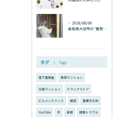
2026/08/06
岐阜県大垣市の“異常に高い気温”が建物内部を腐らせる──深層カビが爆発的に増える本当の理由
タグ
Tags
落下菌検査
賃貸マンション
分譲マンション
ドラッグストア
ビルメンテナンス
国宝
重要文化財
YouTube
冬
季節
建築トラブル