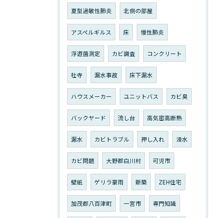
夏型過敏性肺炎
北側の部屋
アスペルギルス
床
慢性肺炎
浮遊菌測定
カビ調査
コンクリート
社寺
漏水事故
床下漏水
ハウスメーカー
ユニットバス
カビ臭
バックヤード
流し台
高気密高断熱
漏水
カビトラブル
押し入れ
浸水
カビ問題
大野郡白川村
可児市
壁紙
ゲリラ豪雨
新築
ZEH住宅
加茂郡八百津町
一宮市
専門知識