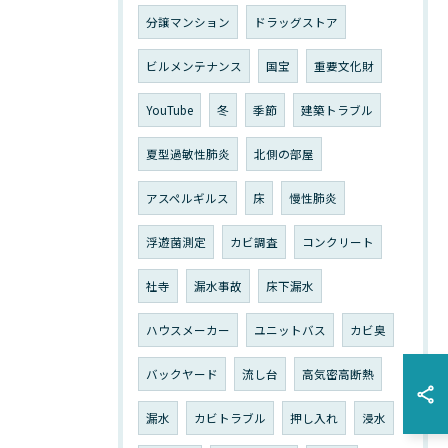
分譲マンション
ドラッグストア
ビルメンテナンス
国宝
重要文化財
YouTube
冬
季節
建築トラブル
夏型過敏性肺炎
北側の部屋
アスペルギルス
床
慢性肺炎
浮遊菌測定
カビ調査
コンクリート
社寺
漏水事故
床下漏水
ハウスメーカー
ユニットバス
カビ臭
バックヤード
流し台
高気密高断熱
漏水
カビトラブル
押し入れ
浸水