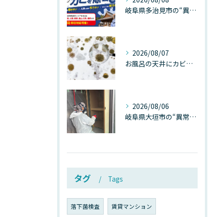
岐阜県多治見市の“異常な高温”が建物内部を破壊する──深層カビが急増する危険な温度差の正体
2026/08/07
お風呂の天井にカビが生えたら要注意！2026年8月の猛暑・高湿度で急増する浴室カビの原因と正しい対策
2026/08/06
岐阜県大垣市の“異常に高い気温”が建物内部を腐らせる──深層カビが爆発的に増える本当の理由
タグ
Tags
落下菌検査
賃貸マンション