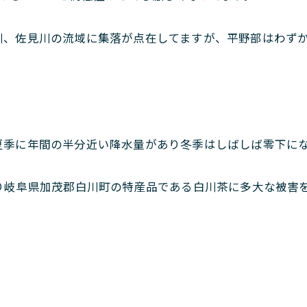
川、佐見川の流域に集落が点在してますが、平野部はわず
夏季に年間の半分近い降水量があり冬季はしばしば零下に
り岐阜県加茂郡白川町の特産品である白川茶に多大な被害