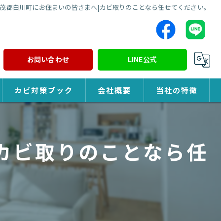
茂郡白川町にお住まいの皆さまへ|カビ取りのことなら任せてください。
お問い合わせ
LINE公式
カビ対策ブック
会社概要
当社の特徴
カビ対策
カビ取りのことなら任
除カビ
防カビ
カビ