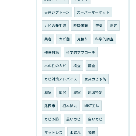
天井ジプトーン
スーパーマーケット
カビの発生源
呼吸困難
空気
測定
業者
カビ菌
見積り
科学的調査
残暑対策
科学的アプローチ
木の柱のカビ
検査
調査
カビ対策アドバイス
家具カビ予防
和室
風呂
寝室
原因特定
尾西市
根本除去
MIST工法
カビ予防
黒いカビ
白いカビ
マットレス
水漏れ
補修