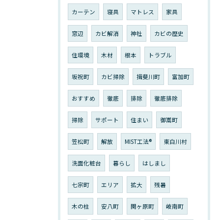
カーテン
寝具
マトレス
家具
窓辺
カビ解消
神社
カビの歴史
住環境
木材
根本
トラブル
坂祝町
カビ掃除
揖斐川町
富加町
おすすめ
徹底
排除
徹底排除
掃除
サポート
住まい
御嵩町
笠松町
解放
MIST工法®︎
東白川村
洗面化粧台
暮らし
はしまし
七宗町
エリア
拡大
残暑
木の柱
安八町
関ヶ原町
岐南町