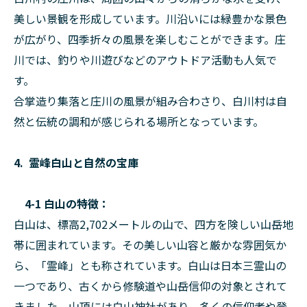
美しい景観を形成しています。川沿いには緑豊かな景色
が広がり、四季折々の風景を楽しむことができます。庄
川では、釣りや川遊びなどのアウトドア活動も人気で
す。
合掌造り集落と庄川の風景が組み合わさり、白川村は自
然と伝統の調和が感じられる場所となっています。
4. 霊峰白山と自然の宝庫
4-1 白山の特徴：
白山は、標高2,702メートルの山で、四方を険しい山岳地
帯に囲まれています。その美しい山容と厳かな雰囲気か
ら、「霊峰」とも称されています。白山は日本三霊山の
一つであり、古くから修験道や山岳信仰の対象とされて
きました。山頂には白山神社があり、多くの信仰者や登