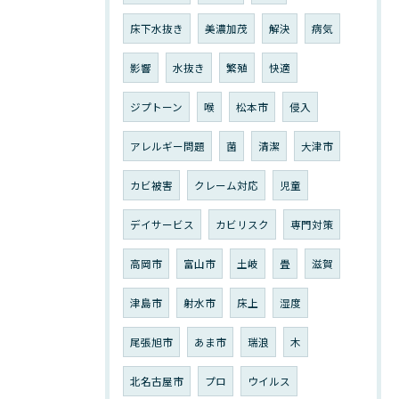
床下水抜き
美濃加茂
解決
病気
影響
水抜き
繁殖
快適
ジプトーン
喉
松本市
侵入
アレルギー問題
菌
清潔
大津市
カビ被害
クレーム対応
児童
デイサービス
カビリスク
専門対策
高岡市
富山市
土岐
畳
滋賀
津島市
射水市
床上
湿度
尾張旭市
あま市
瑞浪
木
北名古屋市
プロ
ウイルス