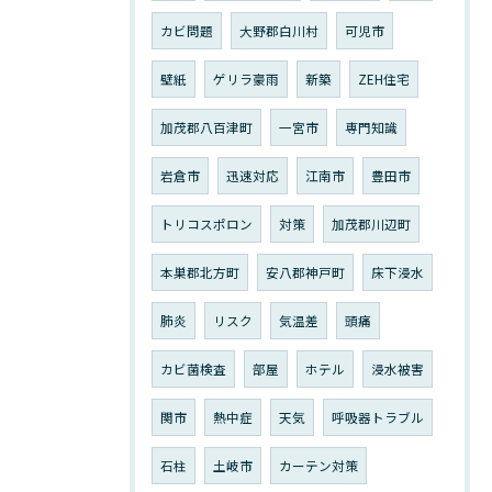
カビ問題
大野郡白川村
可児市
壁紙
ゲリラ豪雨
新築
ZEH住宅
加茂郡八百津町
一宮市
専門知識
岩倉市
迅速対応
江南市
豊田市
トリコスポロン
対策
加茂郡川辺町
本巣郡北方町
安八郡神戸町
床下浸水
肺炎
リスク
気温差
頭痛
カビ菌検査
部屋
ホテル
浸水被害
関市
熱中症
天気
呼吸器トラブル
石柱
土岐市
カーテン対策