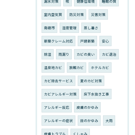
漏水対策
咳
健康住環境
睡眠の質
室内空気質
防災対策
災害対策
南砺市
湿度管理
蒸し暑さ
新築クレーム対応
戸建新築
安心
除湿
雨漏り
カビの臭い
カビ退治
温泉地カビ
旅館カビ
ホテルカビ
カビ除去サービス
夏のカビ対策
カビアレルギー対策
床下水抜き工事
アレルギー反応
皮膚のかゆみ
アレルギーの症状
目のかゆみ
大雨
皮膚トラブル
くしゃみ