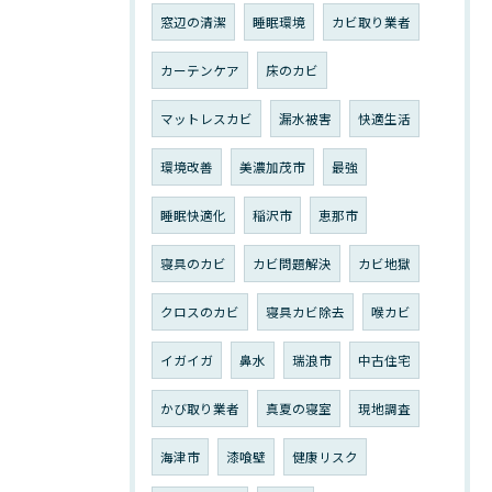
窓辺の清潔
睡眠環境
カビ取り業者
カーテンケア
床のカビ
マットレスカビ
漏水被害
快適生活
環境改善
美濃加茂市
最強
睡眠快適化
稲沢市
恵那市
寝具のカビ
カビ問題解決
カビ地獄
クロスのカビ
寝具カビ除去
喉カビ
イガイガ
鼻水
瑞浪市
中古住宅
かび取り業者
真夏の寝室
現地調査
海津市
漆喰壁
健康リスク