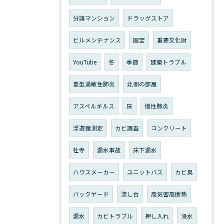
分譲マンション
ドラッグストア
ビルメンテナンス
国宝
重要文化財
YouTube
冬
季節
建築トラブル
夏型過敏性肺炎
北側の部屋
アスペルギルス
床
慢性肺炎
浮遊菌測定
カビ調査
コンクリート
社寺
漏水事故
床下漏水
ハウスメーカー
ユニットバス
カビ臭
バックヤード
流し台
高気密高断熱
漏水
カビトラブル
押し入れ
浸水