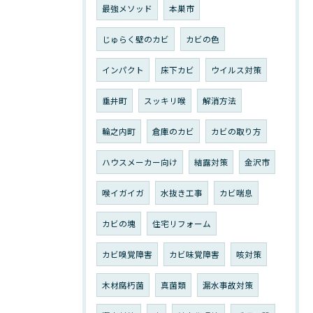
最強メソッド
本巣市
じゅらく壁のカビ
カビの色
インパクト
床下カビ
ウイルス対策
垂井町
スッキリ喉
解消方法
輪之内町
倉庫のカビ
カビの取り方
ハウスメーカー向け
結露対策
金沢市
喉イガイガ
水抜き工事
カビ喘息
カビの塊
住宅リフォーム
カビ嗅覚障害
カビ味覚障害
咳対策
木材腐朽菌
真菌類
漏水事故対策